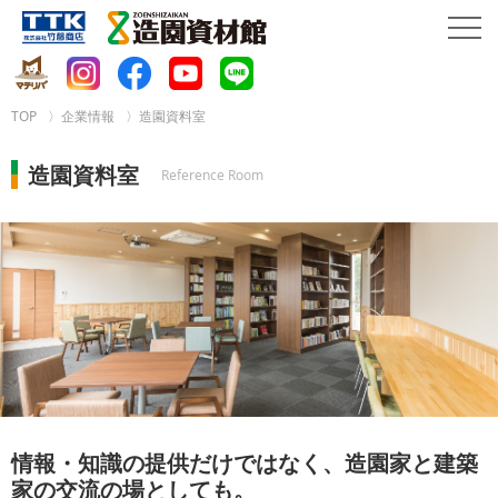
TOP
企業情報
造園資料室
造園資料室
Reference Room
情報・知識の提供だけではなく、造園家と建築
家の交流の場としても。