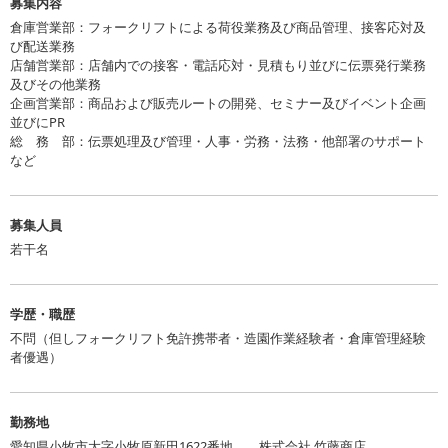
募集内容
くても人に安らぎや活力を与えるものだと思うのです。 私たちは、
倉庫営業部：フォークリフトによる荷役業務及び商品管理、接客応対及
少しでも、夢見る造園家や建築家のお役に立ちたいという思いで仕
び配送業務
事をしています。
店舗営業部：店舗内での接客・電話応対・見積もり並びに伝票発行業務
及びその他業務
企画営業部：商品および販売ルートの開発、セミナー及びイベント企画
以前は、材料を売ることのみが仕事でしたが、近年は、技術講習会
並びにPR
を企画したり、造園家と建築家の交流会を開催したり、世界の石材
総 務 部：伝票処理及び管理・人事・労務・法務・他部署のサポート
産地の様子や若手造園家を発信するPR誌を発行したり、さらに、い
など
ろいろな方が造園建築に使える品物を出品できる“アプリ”を開発し
たりと、様々な事業を展開しています。この分野では、実は、まだ
募集人員
まだ手付かずのことがいっぱい！ 目の前には、新しい可能性を切
若干名
り開くことができる様々な素材やサービスの大海原がひろがってい
ます。私たちとともに、いろいろなことにチャレンジしてみません
か？
学歴・職歴
不問（但しフォークリフト免許携帯者・造園作業経験者・倉庫管理経験
この職場は、確かに昔は３K職場と揶揄されたこともあります。き
者優遇）
つい！ 汚い！ 危険！ さらに、早起き朝駆けをする職人や仕事帰
りの職人の応対で長時間労働や休日出勤まで強いられることもしば
勤務地
しばありました。でも、このままではいけないとの危機感を持ち、
愛知県小牧市大字小牧原新田1622番地 株式会社 竹藤商店