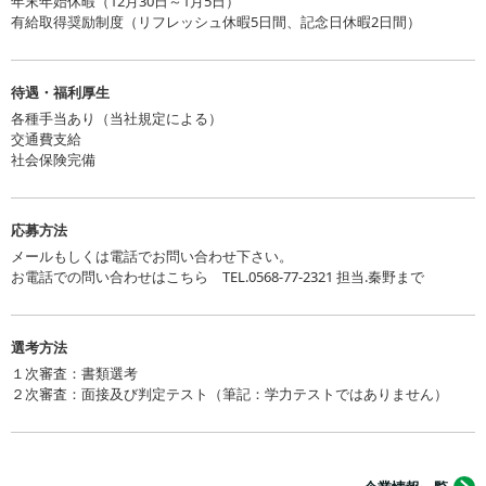
年末年始休暇（12月30日～1月5日）
います。
有給取得奨励制度（リフレッシュ休暇5日間、記念日休暇2日間）
１つ大きなニュースがあります。当社は昨年10月、全国健康保険協
会より「健康宣言チャレンジ事務所」としての認定を受けました。
待遇・福利厚生
当社では、約20年前から社員全員の健康管理として「高度健康診断
各種手当あり（当社規定による）
（人間ドック）」を毎年受診しています。また、職場における分煙
交通費支給
環境の実現として、事務所棟から離れた位置に「煤煙装置を伴う喫
社会保険完備
煙室」を設置、お客様と社員分け隔てのないスモーカー同士の交流
の場となっております。喫煙する社員さんには申し訳ありません
応募方法
が、今後は、健康に留意され、全社禁煙体制へと一歩を踏み出した
メールもしくは電話でお問い合わせ下さい。
いと思っています。
お電話での問い合わせはこちら TEL.0568-77-2321 担当.秦野まで
なかなか進まないのが、人材採用と育成です。冒頭で述べました
が、当社は、大企業でも先端産業でもなく、名の知られた企業でも
選考方法
ありません。ですから、人材採用には本当に苦戦しています。今現
１次審査：書類選考
２次審査：面接及び判定テスト（筆記：学力テストではありません）
在、業務標準化の事務作業や基幹システムの改変、さらにWEBサイ
トのリニューアル、最近開発したアプリ管理、社員教育プログラム
の確立などにも取り組んでおります。このようにSE(システムエンジ
ニア)分野で自信をもって力を発揮していただける方は特に大歓迎で