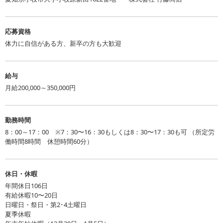
13,000平米を数える在庫置き場の環境整備、整理整頓、そして安全
管理にも力を入れ、また、残業を伴わないシフト制（7:30～16:30勤
務・8:00～17:00勤務・8:30～17:30勤務）を導入、さらに電話応対
応募資格
時間の徹底により、劇的な労働時間の短縮につなげることができま
体力に自信がある方、新卒の方も大歓迎
した。それに合わせて給与も減るのが普通かもしれませんが、当社
では給与を維持しながら時短を段階的に進めてまいりました。
給与
また、社員さんの要望に沿った勤務時間で働いていただくことにも
月給200,000～350,000円
取り組んでいます。さらに、定期的な社内マナー研修も継続的に行
うことで、お客様からの信頼度も向上してまいりました。有給休暇
勤務時間
の取得奨励制度も他社より先駆けて導入、助け合いながら、ワーク
8：00～17：00 ※7：30〜16：30もしくは8：30〜17：30も可 （所定労
ライフバランスがとれる職場環境となってきました。まだまだ、課
働時間8時間 休憩時間60分）
題はありますが、社員それぞれのアイデアを取り入れながら働きや
すい環境を整えてまいります。その甲斐あってか、当社の離職率は
休日・休暇
非常に低く、一度入社したらほとんどの方が離職せずに長くお勤め
年間休日106日
いただいています。社員から出る様々な改善要望やアイデアに耳を
有給休暇10〜20日
傾け、少しずつ働く環境を整備しながら、やりがいのある職場にで
日曜日・祭日・第2･4土曜日
きるよう努力しているところも皆さんには理解されているのだと思
夏季休暇