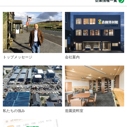
企業情報一覧
す。
好奇心旺盛で、それでいて仲間との輪を大切にしながら、ともに成
長していこうという意欲があれば、きっと楽しく、働きがいのある
職場人生を送っていただけると思っています。社長が言うのも何で
すが、この会社は、今後新しく仲間に加わってくれる人達の希望と
働く喜びで、まだまだこの先発展しますよ～！
トップメッセージ
会社案内
わたしたちは、「引き継がれる伝統文化 時代を超える創造性 私
たちはすべての造園家のこだわりに たゆまぬ努力と信頼でおこた
えし 人と自然が響和する豊かな社会の実現に貢献します」を理念
とし、仕事を通じてお客様の幸せと自分自身の幸せをつくります。
ぜひ、私たちと一緒に仕事しましょう！
秦野利基
株式会社竹藤商店 代表取締役社長
私たちの強み
造園資料室