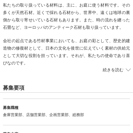
私たちの取り扱っている材料は、主に、お庭に使う材料です。その
多くが天然石材。近くで採れる石材から、世界中、遠くは地球の裏
側から取り寄せいている石材もあります。また、時の流れを纏った
石畳など、ヨーロッパのアンティーク石材も取り扱っています。
会社の起点である竹材事業においても、お庭の彩として、歴史的建
造物の修復材として、日本の文化を後世に伝えていく素材の供給元
として大切な役割を担っています。それが、私たちの使命であり喜
びなのです。
「庭をもつ」という夢が一大ブームになったのは今からずいぶん前
のことです。建築の洋風化が進み、それに合わせて「庭づくり」か
ら「エクステリア」へと人々の関心が移っていきました。ライフス
募集要項
タイルが大きく変わり、私たちの社業である「お庭の文化」がなか
なか広まっていかない傾向にあります。その一方で、とても元気な
若い造園家や建築家が、斬新な発想でお庭や建物にチャレンジして
募集職種
います。全国各地で、様々なお庭のイベントも開催されるようにな
倉庫営業部、店舗営業部、企画営業部、総務部
り「お庭」への関心はまんざらでもないと思える機会に数多く巡り
合えるのが今の時代です。自然に囲まれたスペースは、たとえ小さ