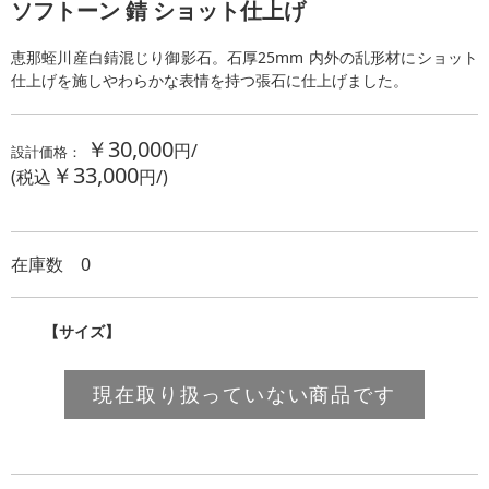
ソフトーン 錆 ショット仕上げ
恵那蛭川産白錆混じり御影石。石厚25mm 内外の乱形材にショット
仕上げを施しやわらかな表情を持つ張石に仕上げました。
￥30,000
円/
設計価格：
￥33,000
(税込
円/
)
在庫数
0
【サイズ】
現在取り扱っていない商品です