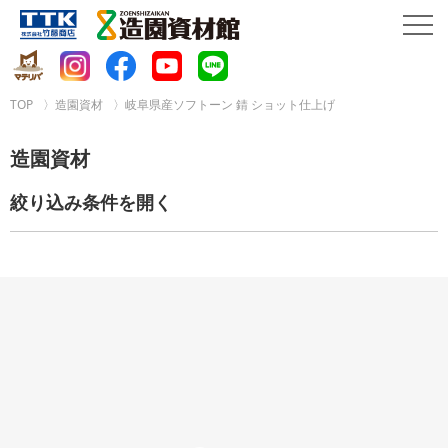
TOP
造園資材
岐阜県産ソフトーン 錆 ショット仕上げ
造園資材