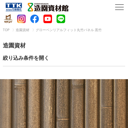
TOP
造園資材
グローベンリアルフィット丸竹パネル 黒竹
造園資材