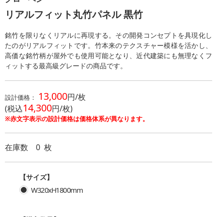
リアルフィット丸竹パネル 黒竹
銘竹を限りなくリアルに再現する。その開発コンセプトを具現化し
たのがリアルフィットです。竹本来のテクスチャー模様を活かし、
高価な銘竹柄が屋外でも使用可能となり、近代建築にも無理なくフ
ィットする最高級グレードの商品です。
13,000
円/
枚
設計価格：
14,300
(税込
円/
枚
)
※赤文字表示の設計価格は価格体系が異なります。
在庫数
0
枚
【サイズ】
W320xH1800mm